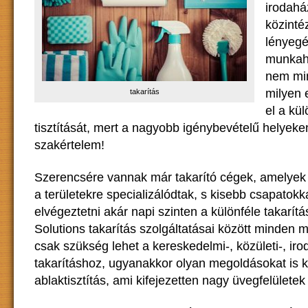
irodahá
közinté
lényeg
munkahe
nem min
milyen 
takarítás
el a kü
tisztítását, mert a nagyobb igénybevételű helyeke
szakértelem!
Szerencsére vannak már takarító cégek, amelyek 
a területekre specializálódtak, s kisebb csapatokk
elvégeztetni akár napi szinten a különféle takarít
Solutions
takarítás
szolgáltatásai között minden m
csak szükség lehet a kereskedelmi-, közületi-, irod
takarításhoz, ugyanakkor olyan megoldásokat is k
ablaktisztítás, ami kifejezetten nagy üvegfelületek 