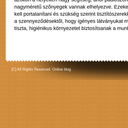
nagyméretű szőnyegek vannak elhelyezve. Ezeket
kell portalanítani és szükség szerint tisztítószer
a szennyeződésektől, hogy igényes látványukat 
tiszta, higiénikus környezetet biztosítsanak a mu
(C) All Rights Reserved. Online blog