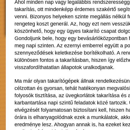
Ahol minden nap vagy legalábbis rendszerességge
takarítás, ott mindenképp érdemes szakértő segí
venni. Bizonyos helyeken szinte megállás nélkül 
rengeteg koszt generál. Az, hogy ezt nem vesszü
köszönhető, hogy egy ügyes takarító csapat dolgoz
Gondoljunk bele, hogy egy bevásárlóközpontban 
meg napi szinten. Az ezernyi emberrel együtt a po
szennyeződések keletkezése borítékolható. A re
különösen fontos a takarításban, hiszen így előz
visszafordíthatatlan állapotok uralkodjanak.
Ma már olyan takarítógépek állnak rendelkezésün
célzottan és gyorsan, tehát hatékonyan megvalósít
folyosók tisztítása, az üvegkorlátok takarítása és
karbantartása napi szintű feladatok közé tartozik.
elvégzését folyamatosan biztosítani kell, hiszen 
órára is elhanyagolódnak ezek a munkálatok, akko
eredménye lesz. Ahogyan annak is, ha ezeket kez