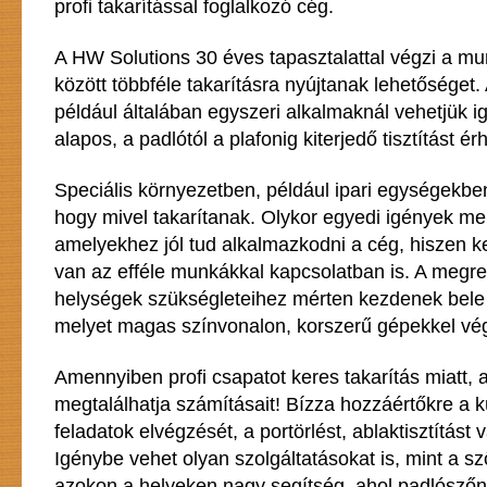
profi takarítással foglalkozó cég.
A HW Solutions 30 éves tapasztalattal végzi a mu
között többféle takarításra nyújtanak lehetőséget.
például általában egyszeri alkalmaknál vehetjük 
alapos, a padlótól a plafonig kiterjedő tisztítást ér
Speciális környezetben, például ipari egységekb
hogy mivel takarítanak. Olykor egyedi igények mer
amelyekhez jól tud alkalmazkodni a cég, hiszen ke
van az efféle munkákkal kapcsolatban is. A megr
helységek szükségleteihez mérten kezdenek bele 
melyet magas színvonalon, korszerű gépekkel vé
Amennyiben profi csapatot keres takarítás miatt, 
megtalálhatja számításait! Bízza hozzáértőkre a k
feladatok elvégzését, a portörlést, ablaktisztítást 
Igénybe vehet olyan szolgáltatásokat is, mint a sz
azokon a helyeken nagy segítség, ahol padlósző