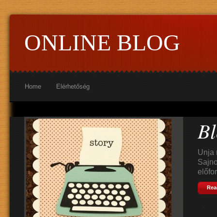
ONLINE BLOG
Home
Elérhetőség
Bl
Unja 
Sajno
előfor
Rea