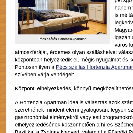
pezsgő k
hanem 
is méltá
legkedve
Magyaro
igazán 
Pécs szállás Hortenzia Apartman
város k
atmoszféráját, érdemes olyan szálláshelyet válasz
központban helyezkedik el, mégis nyugalmat és k
Pontosan ilyen a
Pécs szállás Hortenzia Apartma
szívében várja vendégeit.
Központi elhelyezkedés, könnyű megközelíthetős
A Hortenzia Apartman ideális választás azok szám
szeretnének mindent elérni gyalogosan, legyen s
gasztronómiai élményekről vagy esti programokról
elhelyezkedésének köszönhetően a híres Szécheny
Bazilika, a Zsolnay Negyed, valamint a Püspöki 