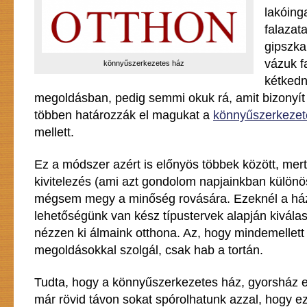
lakóing
falazat
gipszka
vázuk f
könnyűszerkezetes ház
kétked
megoldásban, pedig semmi okuk rá, amit bizonyít 
többen határozzák el magukat a
könnyűszerkezet
mellett.
Ez a módszer azért is előnyös többek között, mert
kivitelezés (ami azt gondolom napjainkban különö
mégsem megy a minőség rovására. Ezeknél a há
lehetőségünk van kész típustervek alapján kivála
nézzen ki álmaink otthona. Az, hogy mindemellett
megoldásokkal szolgál, csak hab a tortán.
Tudta, hogy a könnyűszerkezetes ház, gyorsház 
már rövid távon sokat spórolhatunk azzal, hogy ez