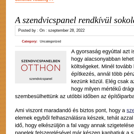
A szendvicspanel rendkívül sokol
Posted by :
On :
szeptember 28, 2022
Category:
Uncategorized
A gyorsaság egyúttal azt 
hogy alacsonyabban lehet 
költségeket. Minél tovább
építkezés, annál több pén
szendvicspanel
kezünk közül. Elég csak a
hogy milyen mértékű drág
szembesülhettünk az utóbbi időben az építőiparb
Ami viszont maradandó és biztos pont, hogy a
sz
elemek egyből felhasználásra készek, tehát azz
idő, hogy elkészüljön a fal vagy annak szigetelés
panelek felszerelésével már készen kaphatjuk a szi