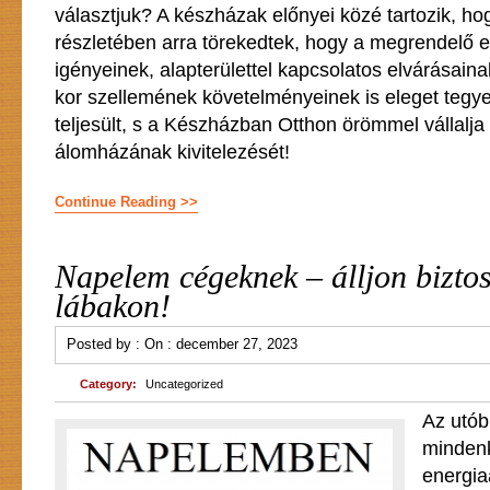
választjuk? A készházak előnyei közé tartozik, h
részletében arra törekedtek, hogy a megrendelő e
igényeinek, alapterülettel kapcsolatos elvárásaina
kor szellemének követelményeinek is eleget tegy
teljesült, s a Készházban Otthon örömmel vállalja
álomházának kivitelezését!
Continue Reading >>
Napelem cégeknek – álljon bizto
lábakon!
Posted by :
On :
december 27, 2023
Category:
Uncategorized
Az utób
mindenk
energi