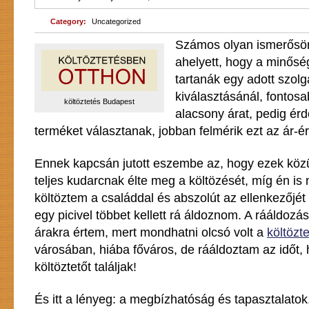
Category:
Uncategorized
Számos olyan ismerősöm
ahelyett, hogy a minőség
tartanák egy adott szolg
kiválasztásánál, fontosa
költöztetés Budapest
alacsony árat, pedig é
terméket választanak, jobban felmérik ezt az ár-é
Ennek kapcsán jutott eszembe az, hogy ezek közü
teljes kudarcnak élte meg a költözését, míg én i
költöztem a családdal és abszolút az ellenkezőjét
egy picivel többet kellett rá áldoznom. A rááldozá
árakra értem, mert mondhatni olcsó volt a
költözt
városában, hiába főváros, de rááldoztam az időt,
költöztetőt találjak!
És itt a lényeg: a megbízhatóság és tapasztalatok