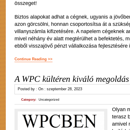
összeget!
Biztos alapokat adhat a cégnek, ugyanis a jövőbe
azon görcsölni, honnan csoportosítsa át a szüksé
villanyszámla kifizetésére. A napelem cégeknek am
mivel néhány év alatt megtérülhet a befektetés, 
ebből visszajövő pénzt vállalkozása fejlesztésére i
Continue Reading >>
A WPC kültéren kiváló megoldás
Posted by :
On :
szeptember 28, 2023
Category:
Uncategorized
Olyan m
terasz 
amivel 