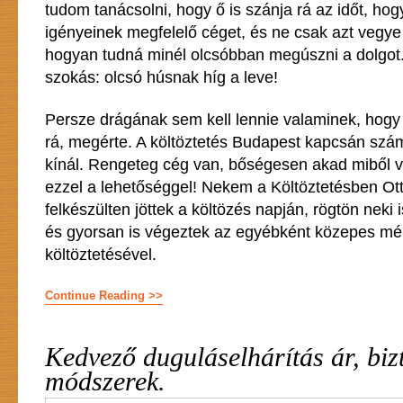
tudom tanácsolni, hogy ő is szánja rá az időt, hog
igényeinek megfelelő céget, és ne csak azt vegye
hogyan tudná minél olcsóbban megúszni a dolgo
szokás: olcsó húsnak híg a leve!
Persze drágának sem kell lennie valaminek, hog
rá, megérte. A költöztetés Budapest kapcsán szá
kínál. Rengeteg cég van, bőségesen akad miből vá
ezzel a lehetőséggel! Nekem a Költöztetésben Ott
felkészülten jöttek a költözés napján, rögtön neki 
és gyorsan is végeztek az egyébként közepes mé
költöztetésével.
Continue Reading >>
Kedvező duguláselhárítás ár, biz
módszerek.