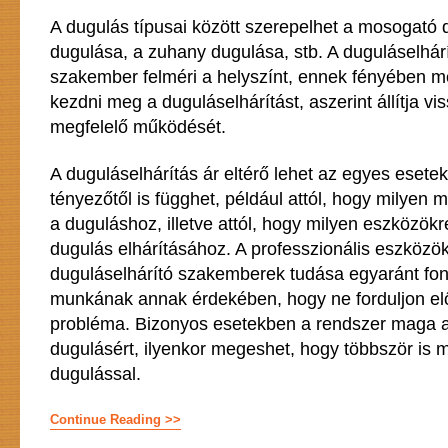
A dugulás típusai között szerepelhet a mosogató
dugulása, a zuhany dugulása, stb. A duguláselhár
szakember felméri a helyszínt, ennek fényében m
kezdni meg a duguláselhárítást, aszerint állítja vi
megfelelő működését.
A duguláselhárítás ár eltérő lehet az egyes esete
tényezőtől is függhet, például attól, hogy milyen mé
a duguláshoz, illetve attól, hogy milyen eszközök
dugulás elhárításához. A professzionális eszközök
duguláselhárító szakemberek tudása egyaránt fo
munkának annak érdekében, hogy ne forduljon elő
probléma. Bizonyos esetekben a rendszer maga a
dugulásért, ilyenkor megeshet, hogy többször is m
dugulással.
Continue Reading >>