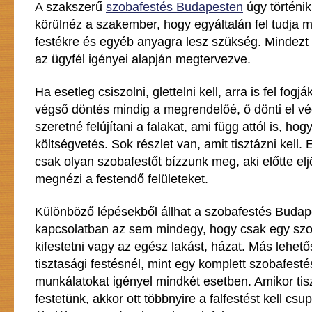
A szakszerű
szobafestés Budapesten
úgy történik
körülnéz a szakember, hogy egyáltalán fel tudja 
festékre és egyéb anyagra lesz szükség. Mindezt a
az ügyfél igényei alapján megtervezve.
Ha esetleg csiszolni, glettelni kell, arra is fel fogjá
végső döntés mindig a megrendelőé, ő dönti el v
szeretné felújítani a falakat, ami függ attól is, ho
költségvetés. Sok részlet van, amit tisztázni kell. 
csak olyan szobafestőt bízzunk meg, aki előtte e
megnézi a festendő felületeket.
Különböző lépésekből állhat a szobafestés Budap
kapcsolatban az sem mindegy, hogy csak egy szo
kifestetni vagy az egész lakást, házat. Más lehet
tisztasági festésnél, mint egy komplett szobafesté
munkálatokat igényel mindkét esetben. Amikor tis
festetünk, akkor ott többnyire a falfestést kell csu