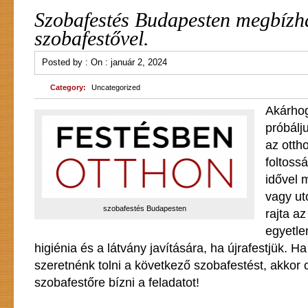
Szobafestés Budapesten megbízh
szobafestővel.
Posted by :
On :
január 2, 2024
Category:
Uncategorized
Akárhog
próbálj
az otth
foltossá
idővel 
vagy u
szobafestés Budapesten
rajta a
egyetle
higiénia és a látvány javítására, ha újrafestjük. H
szeretnénk tolni a következő szobafestést, akkor 
szobafestőre bízni a feladatot!