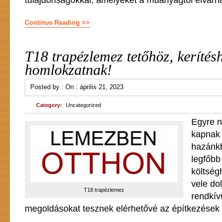
tulajdonságokkal, amelyeket a műanyagtól elvárh
Continue Reading >>
T18 trapézlemez tetőhöz, kerítés
homlokzatnak!
Posted by :
On :
április 21, 2023
Category:
Uncategorized
Egyre n
kapnak
hazánkb
legfőbb
költség
vele do
T18 trapézlemez
rendkív
megoldásokat tesznek elérhetővé az építkezések