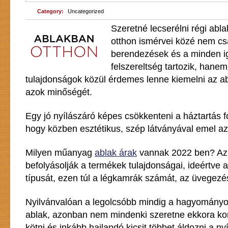
Category:
Uncategorized
Szeretné lecserélni régi abla
otthon ismérvei közé nem c
berendezések és a minden ig
felszereltség tartozik, hane
tulajdonságok közül érdemes lenne kiemelni az abl
azok minőségét.
Egy jó nyílászáró képes csökkenteni a háztartás f
hogy közben esztétikus, szép látványával emel az 
Milyen műanyag
ablak árak
vannak 2022 ben? Az
befolyásolják a termékek tulajdonságai, ideértve 
típusát, ezen túl a légkamrák számát, az üvegezés
Nyilvánvalóan a legolcsóbb mindig a hagyomány
ablak, azonban nem mindenki szeretne ekkora 
kötni és inkább hajlandó kicsit többet áldozni a ny