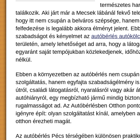
természetes ha
találkozik. Aki járt már a Mecsek lábánál fekvő tel
hogy itt nem csupán a belváros szépsége, hanem
felfedezése is legalább akkora élményt jelent. Ebb
szabadságot és kényelmet az
autóbérlés autóköl
területén, amely lehetőséget ad arra, hogy a látog
egyaránt saját tempójukban közlekedjenek, időhö
nélkül.
Ebben a környezetben az autóbérlés nem csupán
szolgáltatás, hanem egyfajta szabadságélmény is.
útról, családi látogatásról, nyaralásról vagy akár 
autóhiányról, egy megbízható jármű mindig bizto
rugalmasságot ad. Az Autóbérlésben Otthon pont
igényre épít: olyan szolgáltatást kínál, amelyben 
otthon érezheti magát.
Az autóbérlés Pécs térségében különösen prakti