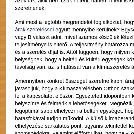
azoknak, akik nem csak hűteni, hanem fűteni is k
szeretnének.
Ami most a legtöbb megrendelőt foglalkoztat, ho
árak szereléssel
együtt mennyibe kerülnek? Egys
vagy B választ adni, mivel számos készülék létezi
teljesítménye is eltérő. A teljesítmény határozza 
és a szerelés díját is. Attól függően, hogy milyen 
helységnek, hogy a beltéri és kültéri egységek kö
távolság van, az is hatással van a klímaszerelés á
Amennyiben konkrét összeget szeretne kapni áraj
javasoljuk, hogy a Klímaszerelésben Otthon szak
fel a kapcsolatot először. Egyeztetett időpontban 
helyszínre és felmérik a lehetőségeket. Megnézik,
legoptimálisabb elhelyezni a beltéri egységet, hog
hatásfokával tudjon működni. A külső klímaberen
elhelyezése sarkalatos pont, ugyanis tekintettel kel
szomszédokra, valamint előfordulhat, hogy helyi 