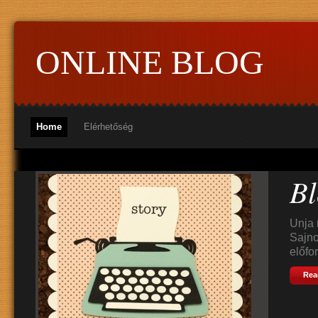
ONLINE BLOG
Home
Elérhetőség
Bl
Unja 
Sajno
előfor
Rea