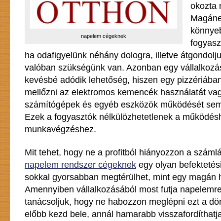
okozta 
Magáne
könnyeb
napelem cégeknek
fogyasz
ha odafigyelünk néhány dologra, illetve átgondolju
valóban szükségünk van. Azonban egy vállalkozá
kevésbé adódik lehetőség, hiszen egy pizzériába
mellőzni az elektromos kemencék használatát va
számítógépek és egyéb eszközök működését sem 
Ezek a fogyasztók nélkülözhetetlenek a működés
munkavégzéshez.
Mit tehet, hogy ne a profitból hiányozzon a számlá
napelem rendszer cégeknek
egy olyan befektetés
sokkal gyorsabban megtérülhet, mint egy magán 
Amennyiben vállalkozásából most futja napelemre
tanácsoljuk, hogy ne habozzon meglépni ezt a dön
előbb kezd bele, annál hamarabb visszafordíthatja 