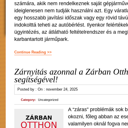
számára, akik nem rendelkeznek saját gépjárműve
ideiglenesen nem tudják használni azt. Egy vára
egy hosszabb javítási időszak vagy egy rövid távú 
indokolttá teheti az autóbérlést. Ilyenkor felértéke
ügyintézés, az átlátható feltételrendszer és a meg
karbantartott járműpark.
Continue Reading >>
Zárnyitás azonnal a Zárban Ott
segítségével!
Posted by :
On :
november 24, 2025
Category:
Uncategorized
A “záras” problémák sok 
okozni, főleg abban az es
valamilyen oknál fogva ne