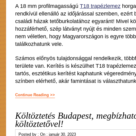
A 18 mm profilmagasságú
T18 trapézlemez
horgan
rendkívül ellenálló az időjárással szemben, ezért
családi házak tetőburkolatához egyaránt! Mivel k
hozzáférhető, szép látványt nyújt és minden sze
nem véletlen, hogy Magyarországon is egyre több
találkozhatunk vele.
Számos előnyös tulajdonsággal rendelkezik, többf
területe van. Kerítés is készülhet T18 trapézleme
tartós, esztétikus kerítést kaphatunk végeredmén
színben elérhető, akár famintásat is választhatunk
Continue Reading >>
Költöztetés Budapest, megbízhat
költöztetővel!
Posted by :
On :
január 30, 2023