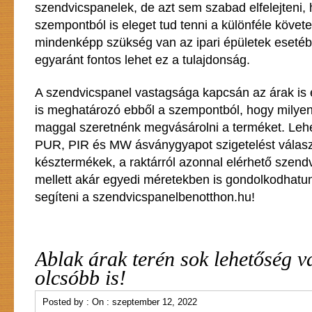
szendvicspanelek, de azt sem szabad elfelejteni,
szempontból is eleget tud tenni a különféle köve
mindenképp szükség van az ipari épületek esetéb
egyaránt fontos lehet ez a tulajdonság.
A szendvicspanel vastagsága kapcsán az árak is el
is meghatározó ebből a szempontból, hogy milyen 
maggal szeretnénk megvásárolni a terméket. Le
PUR, PIR és MW ásványgyapot szigetelést válasz
késztermékek, a raktárról azonnal elérhető szendv
mellett akár egyedi méretekben is gondolkodhatun
segíteni a szendvicspanelbenotthon.hu!
Ablak árak terén sok lehetőség va
olcsóbb is!
Posted by :
On :
szeptember 12, 2022