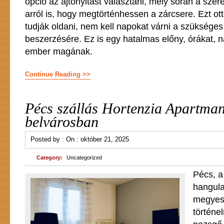
opció az ajtónyitást választani, mely során a sz
arról is, hogy megtörténhessen a zárcsere. Ezt o
tudják oldani, nem kell napokat várni a szükséges
beszerzésére. Ez is egy hatalmas előny, órákat, 
ember magának.
Continue Reading >>
Pécs szállás Hortenzia Apartman
belvárosban
Posted by :
On :
október 21, 2025
Category:
Uncategorized
Pécs, a
hangula
megyes
történel