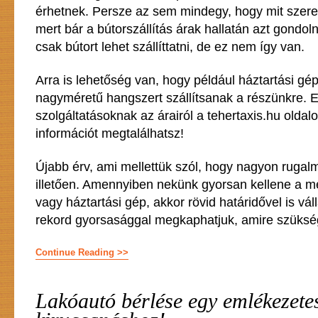
érhetnek. Persze az sem mindegy, hogy mit szeret
mert bár a bútorszállítás árak hallatán azt gondo
csak bútort lehet szállíttatni, de ez nem így van.
Arra is lehetőség van, hogy például háztartási gé
nagyméretű hangszert szállítsanak a részünkre. 
szolgáltatásoknak az árairól a tehertaxis.hu olda
információt megtalálhatsz!
Újabb érv, ami mellettük szól, hogy nagyon rugalm
illetően. Amennyiben nekünk gyorsan kellene a m
vagy háztartási gép, akkor rövid határidővel is váll
rekord gyorsasággal megkaphatjuk, amire szüksé
Continue Reading >>
Lakóautó bérlése egy emlékezete