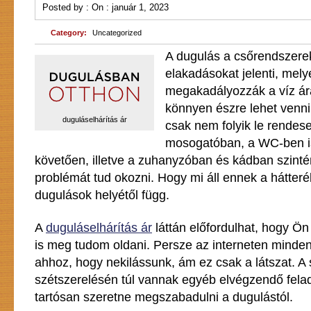
Posted by :
On :
január 1, 2023
Category:
Uncategorized
A dugulás a csőrendszere
elakadásokat jelenti, mely
megakadályozzák a víz ár
könnyen észre lehet venni
duguláselhárítás ár
csak nem folyik le rendese
mosogatóban, a WC-ben is
követően, illetve a zuhanyzóban és kádban szinté
problémát tud okozni. Hogy mi áll ennek a hátter
dugulások helyétől függ.
A
duguláselhárítás ár
láttán előfordulhat, hogy Ön
is meg tudom oldani. Persze az interneten minde
ahhoz, hogy nekilássunk, ám ez csak a látszat. A 
szétszerelésén túl vannak egyéb elvégzendő fel
tartósan szeretne megszabadulni a dugulástól.