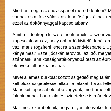
Miért éri meg a szendvicspanel mellett dönteni? M
vannak és miféle választási lehetőségek állnak r
ezzel az építőanyaggal kapcsolatban?
Amit mindenképp ki szeretnénk emelni a szendvic
kapcsolatosan az, hogy önhordó kivitelű, tehát am
váz, máris rögzíteni lehet rá a szendvicspanelt. 
kényelmes? Ezzel jócskán lerövidül az idő, melyet
szánnánk, ami költséghatékonyabbá teszi az építk
előnye a felhasználásának.
Mivel a lemez burkolat között szigetelő mag találh
kell plusz szigeteléssel ellátni a falakat, ha az fel
Máris két lépéssel előrébb vagyunk, mert amellet
falunk, annak burkolata és szigetelése is már elev
Már most szembetűnik, hogy milyen előnyöket kín