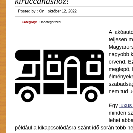
kiruccanáshoz!
Posted by :
On :
október 12, 2022
Category:
Uncategorized
A lakóaut
teljesen m
Magyarors
nagyobb 
örvend. E
meglepő, 
élményeket
szabadság
nem tud u
Egy
luxus
minden s
lehet abb
például a kikapcsolódásra szánt idő során több hel