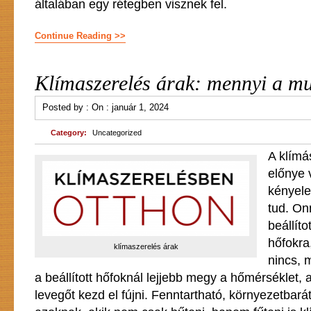
általában egy rétegben visznek fel.
Continue Reading >>
Klímaszerelés árak: mennyi a m
Posted by :
On :
január 1, 2024
Category:
Uncategorized
A klímá
előnye 
kényele
tud. On
beállíto
hőfokra
klímaszerelés árak
nincs, 
a beállított hőfoknál lejjebb megy a hőmérséklet, 
levegőt kezd el fújni. Fenntartható, környezetbará