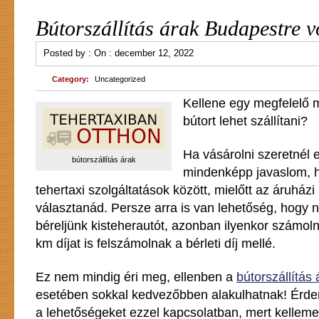
Bútorszállítás árak Budapestre 
Posted by :
On :
december 12, 2022
Category:
Uncategorized
Kellene egy megfelelő m
bútort lehet szállítani?
Ha vásárolni szeretnél e
bútorszállítás árak
mindenképp javaslom, h
tehertaxi szolgáltatások között, mielőtt az áruházi k
választanád. Persze arra is van lehetőség, hogy n
béreljünk kisteherautót, azonban ilyenkor számolni
km díjat is felszámolnak a bérleti díj mellé.
Ez nem mindig éri meg, ellenben a
bútorszállítás 
esetében sokkal kedvezőbben alakulhatnak! Érde
a lehetőségeket ezzel kapcsolatban, mert kellem