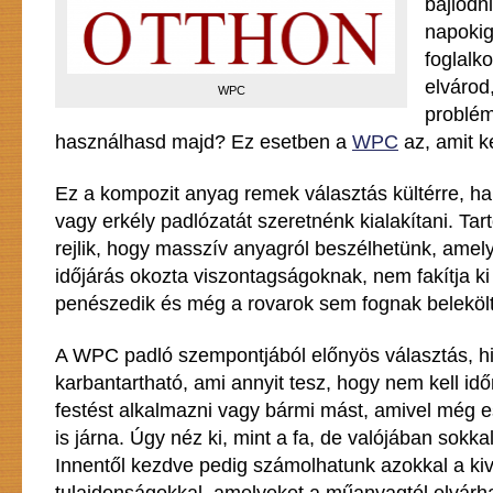
bajlódn
napokig
foglalk
elvárod
WPC
problé
használhasd majd? Ez esetben a
WPC
az, amit k
Ez a kompozit anyag remek választás kültérre, ha
vagy erkély padlózatát szeretnénk kialakítani. Ta
rejlik, hogy masszív anyagról beszélhetünk, amely 
időjárás okozta viszontagságoknak, nem fakítja k
penészedik és még a rovarok sem fognak belekölt
A WPC padló szempontjából előnyös választás, h
karbantartható, ami annyit tesz, hogy nem kell id
festést alkalmazni vagy bármi mást, amivel még e
is járna. Úgy néz ki, mint a fa, de valójában sokk
Innentől kezdve pedig számolhatunk azokkal a ki