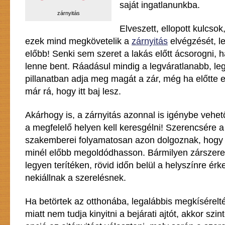
saját ingatlanunkba.
zárnyitás
Elveszett, ellopott kulcso
ezek mind megkövetelik a
zárnyitás
elvégzését, l
előbb! Senki sem szeret a lakás előtt ácsorogni, 
lenne bent. Ráadásul mindig a legváratlanabb, l
pillanatban adja meg magát a zár, még ha előtte e
már rá, hogy itt baj lesz.
Akárhogy is, a zárnyitás azonnal is igénybe vehet
a megfelelő helyen kell keresgélni! Szerencsére 
szakemberei folyamatosan azon dolgoznak, hogy 
minél előbb megoldódhasson. Bármilyen zárszere
legyen terítéken, rövid időn belül a helyszínre érk
nekiállnak a szerelésnek.
Ha betörtek az otthonába, legalábbis megkísérelt
miatt nem tudja kinyitni a bejárati ajtót, akkor sz