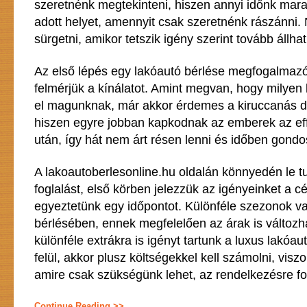
szeretnénk megtekinteni, hiszen annyi időnk mara
adott helyet, amennyit csak szeretnénk rászánni
sürgetni, amikor tetszik igény szerint tovább állha
Az első lépés egy lakóautó bérlése megfogalmaz
felmérjük a kínálatot. Amint megvan, hogy milyen
el magunknak, már akkor érdemes a kiruccanás dá
hiszen egyre jobban kapkodnak az emberek az eff
után, így hát nem árt résen lenni és időben gondos
A lakoautoberlesonline.hu oldalán könnyedén le tu
foglalást, első körben jelezzük az igényeinket a c
egyeztetünk egy időpontot. Különféle szezonok v
bérlésében, ennek megfelelően az árak is változ
különféle extrákra is igényt tartunk a luxus lakóau
felül, akkor plusz költségekkel kell számolni, vis
amire csak szükségünk lehet, az rendelkezésre fog
Continue Reading >>